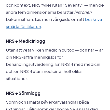
och kontext. NRS fyller rutan ”Severity” — men de
andra fem dimensionerna berättar
historien
bakom siffran. Läs mer i vår guide om att
beskriva
smärta för läkaren
.
NRS + Medicinlogg
Utan att veta vilken medicin du tog — och när — är
din NRS-siffra meningslös för
behandlingsutvärdering. En NRS 4 med medicin
och en NRS 4 utan medicin är helt olika
situationer.
NRS + Sömnlogg
Sömn och smärta påverkar varandra i båda
riktningar. Dålig sömn ger högre NRS nästa dag.