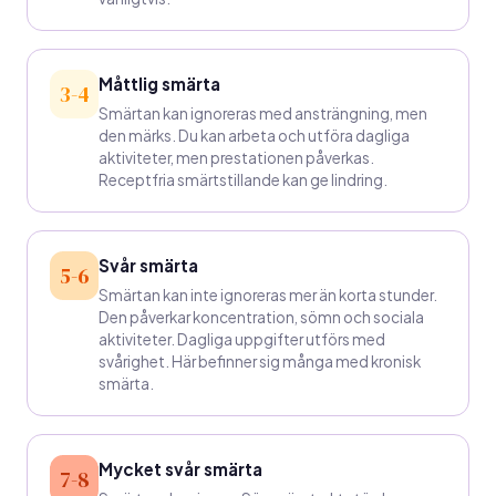
Måttlig smärta
3-4
Smärtan kan ignoreras med ansträngning, men
den märks. Du kan arbeta och utföra dagliga
aktiviteter, men prestationen påverkas.
Receptfria smärtstillande kan ge lindring.
Svår smärta
5-6
Smärtan kan inte ignoreras mer än korta stunder.
Den påverkar koncentration, sömn och sociala
aktiviteter. Dagliga uppgifter utförs med
svårighet. Här befinner sig många med kronisk
smärta.
Mycket svår smärta
7-8