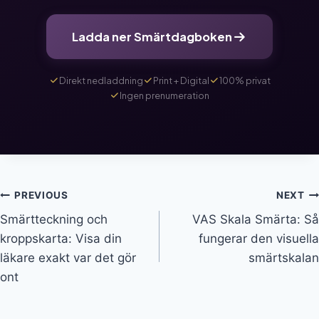
Ladda ner Smärtdagboken
Direkt nedladdning
Print + Digital
100% privat
Ingen prenumeration
Inläggsnavigering
PREVIOUS
NEXT
Smärtteckning och
VAS Skala Smärta: Så
kroppskarta: Visa din
fungerar den visuella
läkare exakt var det gör
smärtskalan
ont