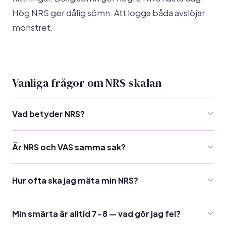
Hög NRS ger dålig sömn. Att logga båda avslöjar
mönstret.
Vanliga frågor om NRS-skalan
Vad betyder NRS?
NRS står för Numeric Rating Scale — en numerisk smärtskala
Är NRS och VAS samma sak?
från 0 (ingen smärta) till 10 (värsta tänkbara smärta). Det är
den mest använda skalan i svensk sjukvård för att mäta
Nej, men de mäter samma sak. NRS använder heltal 0-10,
smärtintensitet.
Hur ofta ska jag mäta min NRS?
medan VAS (Visual Analogue Scale) använder en 100 mm linje
där patienten markerar en punkt. Båda har hög korrelation (r
Tre gånger om dagen ger bäst bild: morgon (vid
> 0.9), men NRS är enklare att använda dagligen.
Min smärta är alltid 7-8 — vad gör jag fel?
uppvaknande), eftermiddag och kväll. Det fångar