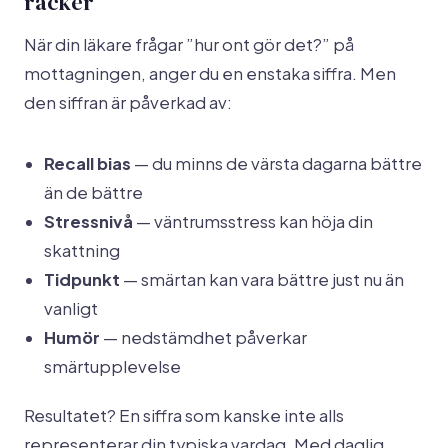
räcker
När din läkare frågar ”hur ont gör det?” på
mottagningen, anger du en enstaka siffra. Men
den siffran är påverkad av:
Recall bias
— du minns de värsta dagarna bättre
än de bättre
Stressnivå
— väntrumsstress kan höja din
skattning
Tidpunkt
— smärtan kan vara bättre just nu än
vanligt
Humör
— nedstämdhet påverkar
smärtupplevelse
Resultatet? En siffra som kanske inte alls
representerar din typiska vardag. Med daglig