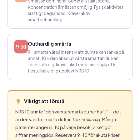
Smärtan dominerar. Sömn är starkt störd.
Koncentration är nästan omöjlig. Fysisk aktivitet
kraftigt begränsad. Kräver aktiv
smärtbehandling.
Outhärdlig smärta
9-10
9 = smärtan är så intensiv att du inte kan tänka på
annat. 10 = den absolut värsta smärtan du kan
föreställa dig, kräver akut medicinsk hjälp. De
flesta har aldrig upplevt NRS 10.
Viktigt att förstå
NRS 10 är inte ”den värsta smärta du har haft” — det
är den värsta smärta du kan
föreställa dig
. Många
patienter anger 8-10 på varje besök, vilket gör
siffran meningslös. Reservera 9-10 för akuta kriser.