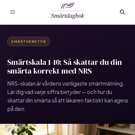
Skip
to
content
SMÄRTVERKTYG
Smärtskala 1-10: Så skattar du din
smärta korrekt med NRS
NRS-skalan är vårdens vanligaste smärtmätning.
Lär dig vad varje siffra betyder — och hur du
skattar din smärta så att läkaren faktiskt kan agera
på den.