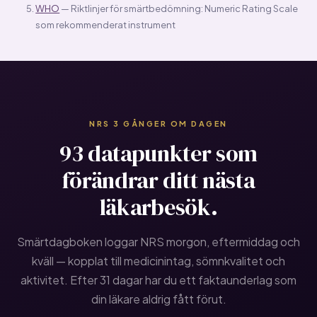
WHO
— Riktlinjer för smärtbedömning: Numeric Rating Scale
som rekommenderat instrument
NRS 3 GÅNGER OM DAGEN
93 datapunkter som
förändrar ditt nästa
läkarbesök.
Smärtdagboken loggar NRS morgon, eftermiddag och
kväll — kopplat till medicinintag, sömnkvalitet och
aktivitet. Efter 31 dagar har du ett faktaunderlag som
din läkare aldrig fått förut.