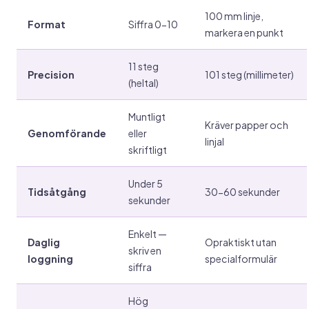
100 mm linje,
Format
Siffra 0-10
markera en punkt
11 steg
Precision
101 steg (millimeter)
(heltal)
Muntligt
Kräver papper och
Genomförande
eller
linjal
skriftligt
Under 5
Tidsåtgång
30-60 sekunder
sekunder
Enkelt —
Daglig
Opraktiskt utan
skriv en
loggning
specialformulär
siffra
Hög