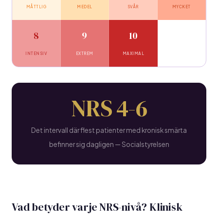
MÅTTLIG
MEDEL
SVÅR
MYCKET
8
9
10
INTENSIV
EXTREM
MAXIMAL
NRS 4-6
Det intervall där flest patienter med kronisk smärta
befinner sig dagligen — Socialstyrelsen
Vad betyder varje NRS-nivå? Klinisk