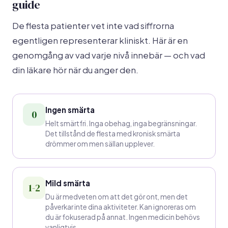
guide
De flesta patienter vet inte vad siffrorna
egentligen representerar kliniskt. Här är en
genomgång av vad varje nivå innebär — och vad
din läkare hör när du anger den.
Ingen smärta
0
Helt smärtfri. Inga obehag, inga begränsningar.
Det tillstånd de flesta med kronisk smärta
drömmer om men sällan upplever.
Mild smärta
1-2
Du är medveten om att det gör ont, men det
påverkar inte dina aktiviteter. Kan ignoreras om
du är fokuserad på annat. Ingen medicin behövs
vanligtvis.