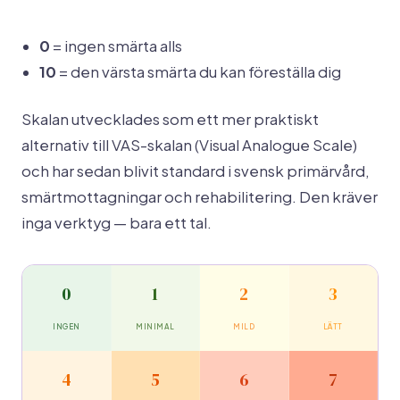
0
= ingen smärta alls
10
= den värsta smärta du kan föreställa dig
Skalan utvecklades som ett mer praktiskt
alternativ till VAS-skalan (Visual Analogue Scale)
och har sedan blivit standard i svensk primärvård,
smärtmottagningar och rehabilitering. Den kräver
inga verktyg — bara ett tal.
0
1
2
3
INGEN
MINIMAL
MILD
LÄTT
4
5
6
7