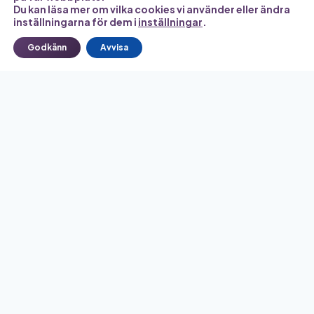
Du kan läsa mer om vilka cookies vi använder eller ändra
inställningarna för dem i
inställningar
.
Godkänn
Avvisa
Ett komplett system för att förstå, kartlägga och
kommunicera din kroniska smärta. Designat för att fungera i
din vardag och stärka din röst i vården.
Kliniskt strukturerad
Baserad på smärtrehabilitering & KBT
PRODUKT