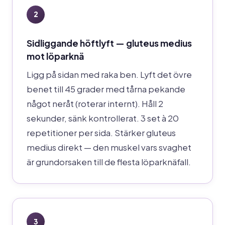
2
Sidliggande höftlyft — gluteus medius
mot löparknä
Ligg på sidan med raka ben. Lyft det övre
benet till 45 grader med tårna pekande
något neråt (roterar internt). Håll 2
sekunder, sänk kontrollerat. 3 set à 20
repetitioner per sida. Stärker gluteus
medius direkt — den muskel vars svaghet
är grundorsaken till de flesta löparknäfall.
3