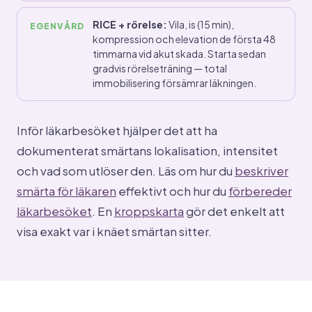
RICE + rörelse:
Vila, is (15 min),
EGENVÅRD
kompression och elevation de första 48
timmarna vid akut skada. Starta sedan
gradvis rörelseträning — total
immobilisering försämrar läkningen.
Inför läkarbesöket hjälper det att ha
dokumenterat smärtans lokalisation, intensitet
och vad som utlöser den. Läs om hur du
beskriver
smärta för läkaren
effektivt och hur du
förbereder
läkarbesöket
. En
kroppskarta
gör det enkelt att
visa exakt var i knäet smärtan sitter.