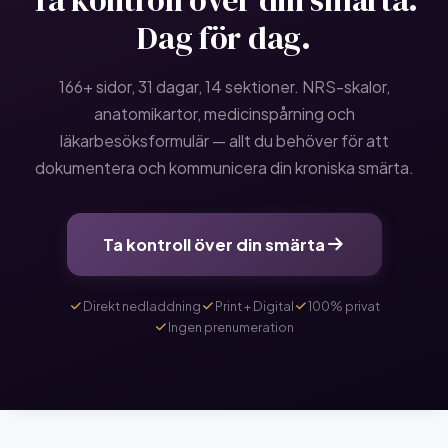
Dag för dag.
166+ sidor, 31 dagar, 14 sektioner. NRS-skalor,
anatomikartor, medicinspårning och
läkarbesöksformulär — allt du behöver för att
dokumentera och kommunicera din kroniska smärta.
Ta kontroll över din smärta
Direkt nedladdning
Print + Digital
100% privat
Ingen prenumeration