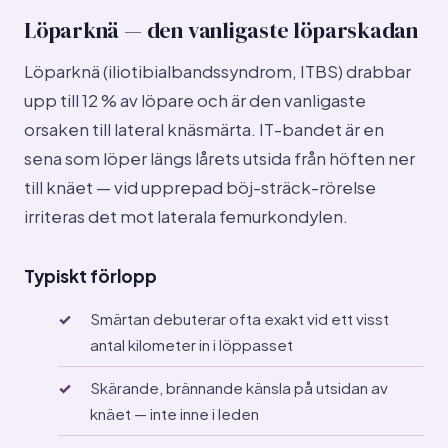
Löparknä — den vanligaste löparskadan
Löparknä (iliotibialbandssyndrom, ITBS) drabbar
upp till 12 % av löpare och är den vanligaste
orsaken till lateral knäsmärta. IT-bandet är en
sena som löper längs lårets utsida från höften ner
till knäet — vid upprepad böj-sträck-rörelse
irriteras det mot laterala femurkondylen.
Typiskt förlopp
Smärtan debuterar ofta exakt vid ett visst
antal kilometer in i löppasset
Skärande, brännande känsla på utsidan av
knäet — inte inne i leden