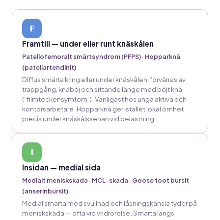
F
Framtill — under eller runt knäskålen
Patellofemoralt smärtsyndrom (PFPS) · Hopparknä
(patellartendinit)
Diffus smärta kring eller under knäskålen, förvärras av
trappgång, knäböj och sittande länge med böjt knä
(”filmteckensymtom”). Vanligast hos unga aktiva och
kontorsarbetare. Hopparknä ger istället lokal ömhet
precis under knäskålssenan vid belastning.
I
Insidan — medial sida
Medialt meniskskada · MCL-skada · Goose foot bursit
(anserinbursit)
Medial smärta med svullnad och låsningskänsla tyder på
meniskskada — ofta vid vridrörelse. Smärta längs