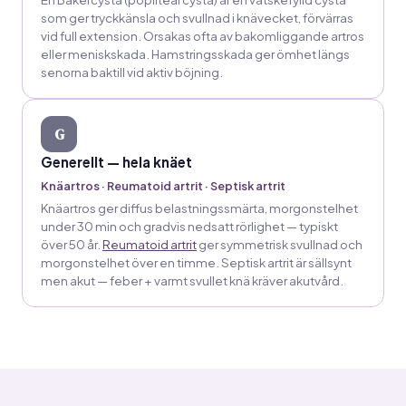
som ger tryckkänsla och svullnad i knävecket, förvärras
vid full extension. Orsakas ofta av bakomliggande artros
eller meniskskada. Hamstringsskada ger ömhet längs
senorna baktill vid aktiv böjning.
G
Generellt — hela knäet
Knäartros · Reumatoid artrit · Septisk artrit
Knäartros ger diffus belastningssmärta, morgonstelhet
under 30 min och gradvis nedsatt rörlighet — typiskt
över 50 år.
Reumatoid artrit
ger symmetrisk svullnad och
morgonstelhet över en timme. Septisk artrit är sällsynt
men akut — feber + varmt svullet knä kräver akutvård.