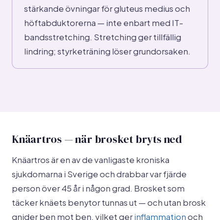
stärkande övningar för gluteus medius och
höftabduktorerna — inte enbart med IT-
bandsstretching. Stretching ger tillfällig
lindring; styrketräning löser grundorsaken.
Knäartros — när brosket bryts ned
Knäartros är en av de vanligaste kroniska
sjukdomarna i Sverige och drabbar var fjärde
person över 45 år i någon grad. Brosket som
täcker knäets benytor tunnas ut — och utan brosk
gnider ben mot ben, vilket ger
inflammation
och