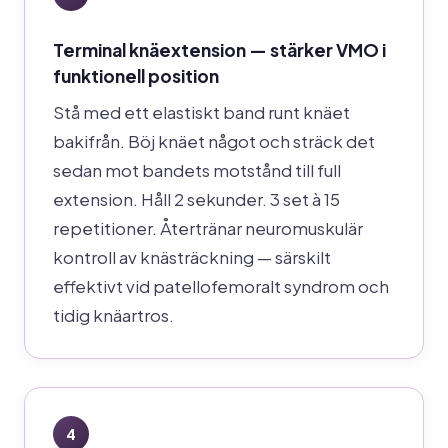
Terminal knäextension — stärker VMO i
funktionell position
Stå med ett elastiskt band runt knäet
bakifrån. Böj knäet något och sträck det
sedan mot bandets motstånd till full
extension. Håll 2 sekunder. 3 set à 15
repetitioner. Återtränar neuromuskulär
kontroll av knästräckning — särskilt
effektivt vid patellofemoralt syndrom och
tidig knäartros.
4