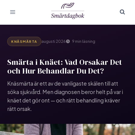
Skip
to
content
augusti 2026
9 min läsning
KNÄSMÄRTA
Smärta i Knäet: Vad Orsakar Det
och Hur Behandlar Du Det?
Knäsmärta är ett av de vanligaste skälen till att
söka sjukvård. Men diagnosen beror helt på var i
knäet det gör ont — och rätt behandling kräver
rätt orsak.