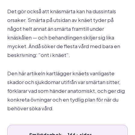
Det gör också att knäsmärta kan ha dussintals
orsaker. Smärta på utsidan av knäet tyder på
något helt annat än smärta framtill under
knäskålen — och behandlingen skiljer sig lika
mycket. Ändå söker de flesta vård med bara en
beskrivning: ”ont i knäet”.
Den här artikeln kartlägger knäets vanligaste
skador och sjukdomar utifrån var smärtan sitter,
förklarar vad som händer anatomiskt, och ger dig
konkreta övningar och en tydlig plan för när du
behöver söka vård.
Smärtdagbok — 166+ sidor