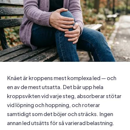
Knäet är kroppens mest komplexa led — och
en av de mest utsatta. Det bär upp hela
kroppsvikten vid varje steg, absorberar stötar
vid löpning och hoppning, och roterar
samtidigt som det böjer och sträcks. Ingen
annan led utsätts för så varierad belastning.