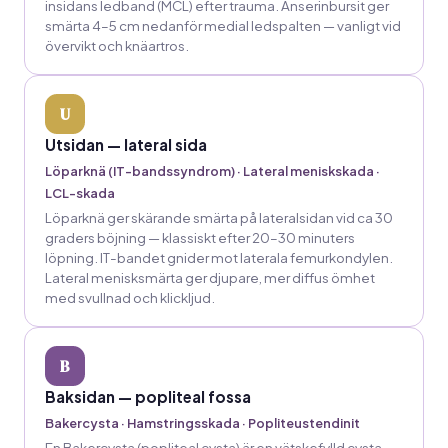
insidans ledband (MCL) efter trauma. Anserinbursit ger
smärta 4–5 cm nedanför medial ledspalten — vanligt vid
övervikt och knäartros.
U
Utsidan — lateral sida
Löparknä (IT-bandssyndrom) · Lateral meniskskada ·
LCL-skada
Löparknä ger skärande smärta på lateralsidan vid ca 30
graders böjning — klassiskt efter 20–30 minuters
löpning. IT-bandet gnider mot laterala femurkondylen.
Lateral menisksmärta ger djupare, mer diffus ömhet
med svullnad och klickljud.
B
Baksidan — popliteal fossa
Bakercysta · Hamstringsskada · Popliteustendinit
En Bakercysta (popliteal cysta) är en vätskefylld cysta