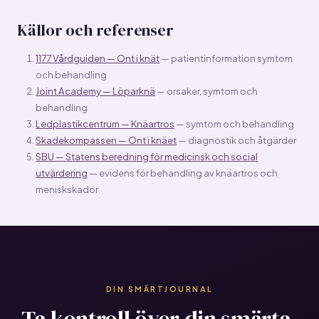
låsningskänsla. Korsbandsruptur (ACL) ger typiskt ett högt
”knäpp” vid skadetillfället, omedelbar svullnad (hemartros)
Källor och referenser
och instabilitetskänsla — knäet ger vika. MRT bekräftar
diagnosen i båda fallen.
1177 Vårdguiden — Ont i knät
— patientinformation symtom
och behandling
Joint Academy — Löparknä
— orsaker, symtom och
behandling
Ledplastikcentrum — Knäartros
— symtom och behandling
Skadekompassen — Ont i knäet
— diagnostik och åtgärder
SBU — Statens beredning för medicinsk och social
utvärdering
— evidens för behandling av knäartros och
meniskskador
DIN SMÄRTJOURNAL
Ta kontroll över din smärta.