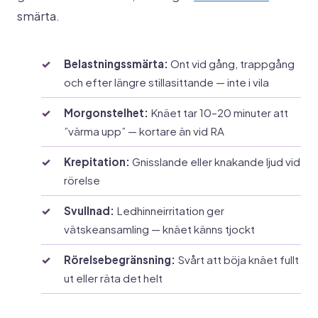
smärta.
Belastningssmärta:
Ont vid gång, trappgång
och efter längre stillasittande — inte i vila
Morgonstelhet:
Knäet tar 10–20 minuter att
”värma upp” — kortare än vid RA
Krepitation:
Gnisslande eller knakande ljud vid
rörelse
Svullnad:
Ledhinneirritation ger
vätskeansamling — knäet känns tjockt
Rörelsebegränsning:
Svårt att böja knäet fullt
ut eller räta det helt