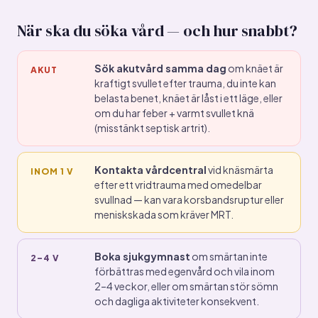
När ska du söka vård — och hur snabbt?
Sök akutvård samma dag
om knäet är
AKUT
kraftigt svullet efter trauma, du inte kan
belasta benet, knäet är låst i ett läge, eller
om du har feber + varmt svullet knä
(misstänkt septisk artrit).
Kontakta vårdcentral
vid knäsmärta
INOM 1 V
efter ett vridtrauma med omedelbar
svullnad — kan vara korsbandsruptur eller
meniskskada som kräver MRT.
Boka sjukgymnast
om smärtan inte
2–4 V
förbättras med egenvård och vila inom
2–4 veckor, eller om smärtan stör sömn
och dagliga aktiviteter konsekvent.