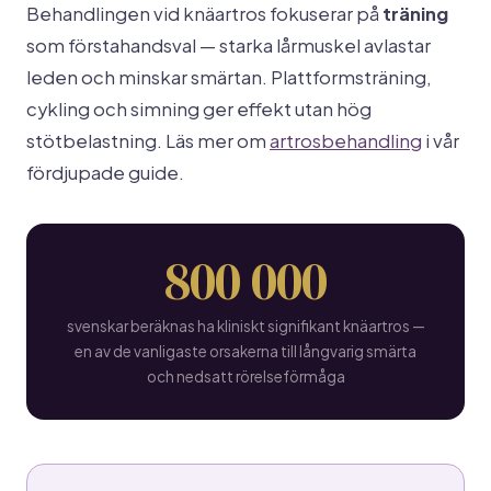
Behandlingen vid knäartros fokuserar på
träning
som förstahandsval — starka lårmuskel avlastar
leden och minskar smärtan. Plattformsträning,
cykling och simning ger effekt utan hög
stötbelastning. Läs mer om
artrosbehandling
i vår
fördjupade guide.
800 000
svenskar beräknas ha kliniskt signifikant knäartros —
en av de vanligaste orsakerna till långvarig smärta
och nedsatt rörelseförmåga