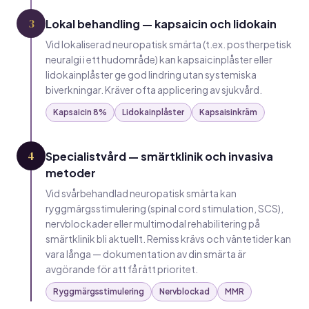
3
Lokal behandling — kapsaicin och lidokain
Vid lokaliserad neuropatisk smärta (t.ex. postherpetisk
neuralgi i ett hudområde) kan kapsaicinplåster eller
lidokainplåster ge god lindring utan systemiska
biverkningar. Kräver ofta applicering av sjukvård.
Kapsaicin 8%
Lidokainplåster
Kapsaisinkräm
4
Specialistvård — smärtklinik och invasiva
metoder
Vid svårbehandlad neuropatisk smärta kan
ryggmärgsstimulering (spinal cord stimulation, SCS),
nervblockader eller multimodal rehabilitering på
smärtklinik bli aktuellt. Remiss krävs och väntetider kan
vara långa — dokumentation av din smärta är
avgörande för att få rätt prioritet.
Ryggmärgsstimulering
Nervblockad
MMR