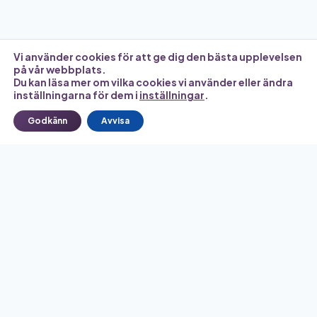
Vi använder cookies för att ge dig den bästa upplevelsen
på vår webbplats.
Du kan läsa mer om vilka cookies vi använder eller ändra
inställningarna för dem i
inställningar
.
Godkänn
Avvisa
Ett komplett system för att förstå, kartlägga och
kommunicera din kroniska smärta. Designat för att fungera i
din vardag och stärka din röst i vården.
Kliniskt strukturerad