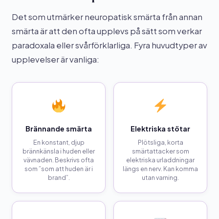
Det som utmärker neuropatisk smärta från annan
smärta är att den ofta upplevs på sätt som verkar
paradoxala eller svårförklarliga. Fyra huvudtyper av
upplevelser är vanliga:
Brännande smärta
Elektriska stötar
En konstant, djup
Plötsliga, korta
brännkänsla i huden eller
smärtattacker som
vävnaden. Beskrivs ofta
elektriska urladdningar
som ”som att huden är i
längs en nerv. Kan komma
brand”.
utan varning.