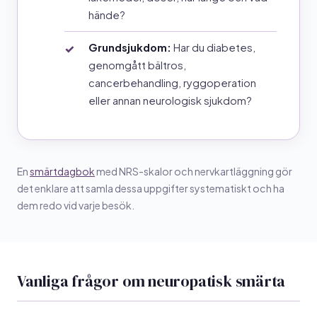
hände?
Grundsjukdom:
Har du diabetes,
genomgått bältros,
cancerbehandling, ryggoperation
eller annan neurologisk sjukdom?
En
smärtdagbok
med NRS-skalor och nervkartläggning gör
det enklare att samla dessa uppgifter systematiskt och ha
dem redo vid varje besök.
Vanliga frågor om neuropatisk smärta