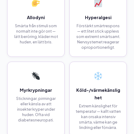
Allodyni
Hyperalgesi
Smärta från stimuli som
Förstärkt smärtrespons
normalt inte gör ont —
— ett litet stick upplevs
lätt beröring, kläder mot
som extremt smärtsamt.
huden, en lätt bris.
Nervsystemet reagerar
oproportionerligt.
Myrkrypningar
Köld-/värmekänslig
het
Stickningar, pirrningar
eller känsla av att
Extrem känslighet för
insekter kryper under
temperatur — kallt vatten
huden. Ofta vid
kan orsaka intensiv
diabetesneuropati.
smärta, värme kan ge
lindring eller förvärra.