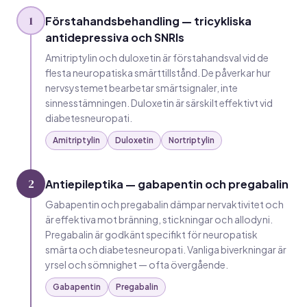
1
Förstahandsbehandling — tricykliska
antidepressiva och SNRIs
Amitriptylin och duloxetin är förstahandsval vid de
flesta neuropatiska smärttillstånd. De påverkar hur
nervsystemet bearbetar smärtsignaler, inte
sinnesstämningen. Duloxetin är särskilt effektivt vid
diabetesneuropati.
Amitriptylin
Duloxetin
Nortriptylin
2
Antiepileptika — gabapentin och pregabalin
Gabapentin och pregabalin dämpar nervaktivitet och
är effektiva mot bränning, stickningar och allodyni.
Pregabalin är godkänt specifikt för neuropatisk
smärta och diabetesneuropati. Vanliga biverkningar är
yrsel och sömnighet — ofta övergående.
Gabapentin
Pregabalin