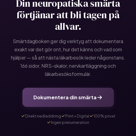
Din neuropatiska smärta
förtjänar att bli tagen på
allvar.
Smärtdagboken ger dig verktyg att dokumentera
exakt var det gör ont, hur det känns och vad som
hjälper — så att nästa läkarbesök leder någonstans.
166 sidor, NRS-skalor, nervkartläggning och
läkarbesöksformulär.
Dokumentera din smärta
Direkt nedladdning
Print + Digital
100% privat
Ingen prenumeration