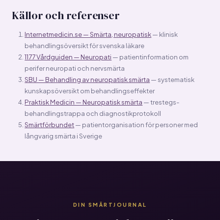
specialiserad neurolog. Kom till besöket med
gör det lättare att se om det sker förbättring.
Källor och referenser
dokumentation av din smärta, vilka behandlingar du provat
och hur de påverkat dig — det stärker din remiss och
Internetmedicin.se — Smärta, neuropatisk
— klinisk
minskar risken att avvisas.
behandlingsöversikt för svenska läkare
1177 Vårdguiden — Neuropati
— patientinformation om
perifer neuropati och nervsmärta
SBU — Behandling av neuropatisk smärta
— systematisk
kunskapsöversikt om behandlingseffekter
Praktisk Medicin — Neuropatisk smärta
— trestegs-
behandlingstrappa och diagnostikprotokoll
Smärtförbundet
— patientorganisation för personer med
långvarig smärta i Sverige
DIN SMÄRTJOURNAL