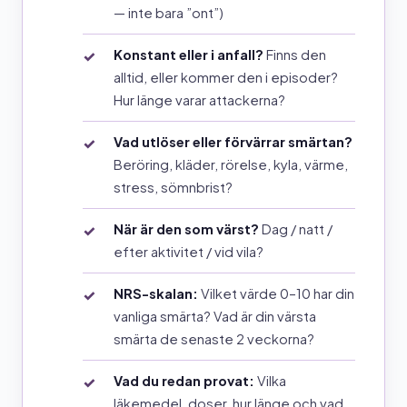
— inte bara ”ont”)
Konstant eller i anfall?
Finns den
alltid, eller kommer den i episoder?
Hur länge varar attackerna?
Vad utlöser eller förvärrar smärtan?
Beröring, kläder, rörelse, kyla, värme,
stress, sömnbrist?
När är den som värst?
Dag / natt /
efter aktivitet / vid vila?
NRS-skalan:
Vilket värde 0–10 har din
vanliga smärta? Vad är din värsta
smärta de senaste 2 veckorna?
Vad du redan provat:
Vilka
läkemedel, doser, hur länge och vad