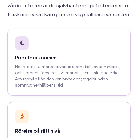
vårdcentralen är de självhanteringsstrategier som
forskning visat kan göra verklig skillnad i vardagen:
Prioritera sömnen
Neuropatisk smärta förvärras dramatiskt av sömnbrist,
och sömnen förvärras av smärtan — en elakartad cirkel.
Amitriptylin i låg dos kan bryta den; regelbundna
sömnrutiner hjälper alltid.
Rörelse på rätt nivå