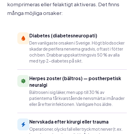
komprimeras eller felaktigt aktiveras. Det finns
många möjliga orsaker:
Diabetes (diabetesneuropati)
Den vanligaste orsaken i Sverige. Högt blodsocker
skadar de perifera nerverna gradvis, oftast i fötter
och ben. Drabbar uppskattningsvis 50 % av alla
med typ 2-diabetes på sikt.
Herpes zoster (bältros) — postherpetisk
neuralgi
Bältrosen i sig läker, men upp till 30 % av
patienterna får kvarstående nervsmärta i månader
eller år efter infektionen. Vanligare hos äldre.
Nervskada efter kirurgi eller trauma
Operationer, olycksfall eller tryck mot nerver (t.ex.