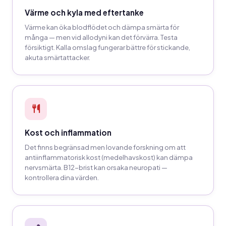
Värme och kyla med eftertanke
Värme kan öka blodflödet och dämpa smärta för
många — men vid allodyni kan det förvärra. Testa
försiktigt. Kalla omslag fungerar bättre för stickande,
akuta smärtattacker.
Kost och inflammation
Det finns begränsad men lovande forskning om att
antiinflammatorisk kost (medelhavskost) kan dämpa
nervsmärta. B12-brist kan orsaka neuropati —
kontrollera dina värden.