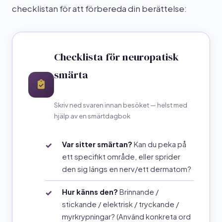
checklistan för att förbereda din berättelse:
Checklista för neuropatisk
smärta
Skriv ned svaren innan besöket — helst med
hjälp av en smärtdagbok
Var sitter smärtan?
Kan du peka på
ett specifikt område, eller sprider
den sig längs en nerv/ett dermatom?
Hur känns den?
Brinnande /
stickande / elektrisk / tryckande /
myrkrypningar? (Använd konkreta ord