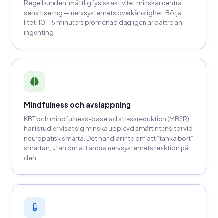
Regelbunden, måttlig fysisk aktivitet minskar central
sensitisering — nervsystemets överkänslighet. Börja
litet: 10–15 minuters promenad dagligen är bättre än
ingenting.
Mindfulness och avslappning
KBT och mindfulness-baserad stressreduktion (MBSR)
har i studier visat sig minska upplevd smärtintensitet vid
neuropatisk smärta. Det handlar inte om att ”tänka bort”
smärtan, utan om att ändra nervsystemets reaktion på
den.