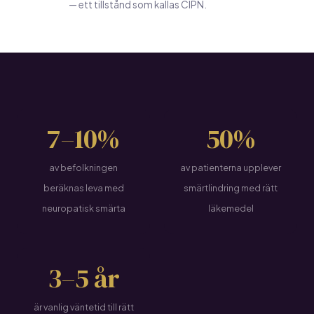
— ett tillstånd som kallas CIPN.
7–10%
50%
av befolkningen
av patienterna upplever
beräknas leva med
smärtlindring med rätt
neuropatisk smärta
läkemedel
3–5 år
är vanlig väntetid till rätt