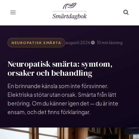
Skip
to
content
augusti 2026
10 min läsning
NEUROPATISK SMÄRTA
Neuropatisk smärta: symtom,
orsaker och behandling
En brinnande känsla som inte försvinner.
Elektriska stötar utan orsak. Smärta från lätt
beröring. Om du känner igen det — du är inte
ensam, och det finns förklaringar.