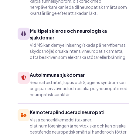
karpaltunnelsyndrom, diskbråck med
nervpåverkan) kan leda till neuropatisk smärta som
kvarstår länge efter att skadan läkt.
Multipel skleros och neurologiska
sjukdomar
Vid MS kan demyelinisering (skada på nervfibernas
skyddshölje) orsaka intensiv neuropatisk smärta,
ofta beskriven som elektriska stötar eller bränning.
Autoimmuna sjukdomar
Reumatoid artrit, lupus och Sjögrens syndrom kan
angripa nervvävnad och orsaka polyneuropati med
neuropatisk karaktär.
Kemoterapiinducerad neuropati
Vissa cancerläkemedel (taxaner,
platinumföreningar) är nervtoxiska och kan orsaka
bestående neuropatisk smärta i händer och fötter