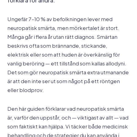
förklara för andra.
Ungefär 7–10 % av befolkningen lever med
neuropatisk smärta, men mörkertalet är stort.
Många går i flera år utan rätt diagnos. Smärtan
beskrivs ofta som brännande, stickande,
elektrisk eller som att huden är överkänslig för
vanlig beröring — ett tillstånd som kallas allodyni.
Det som gör neuropatisk smärta extra utmanande
är att den inte ser ut som något på ett röntgen
eller blodprov.
Den här guiden förklarar vad neuropatisk smärta
är, varför den uppstår, och — viktigast av allt — vad
som faktiskt kan hjälpa. Vi täcker både medicinsk
behandling och de strategier du kan använda i