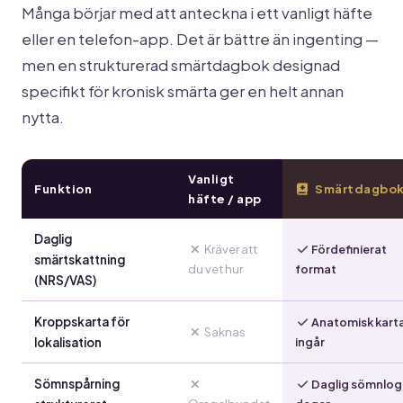
Många börjar med att anteckna i ett vanligt häfte
eller en telefon-app. Det är bättre än ingenting —
men en strukturerad smärtdagbok designad
specifikt för kronisk smärta ger en helt annan
nytta.
Vanligt
Funktion
Smärtdagbo
häfte / app
Daglig
Kräver att
Fördefinierat
smärtskattning
du vet hur
format
(NRS/VAS)
Kroppskarta för
Anatomisk kart
Saknas
lokalisation
ingår
Sömnspårning
Daglig sömnlog