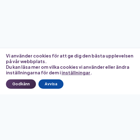
Vi använder cookies för att ge dig den bästa upplevelsen
på vår webbplats.
Du kan läsa mer om vilka cookies vi använder eller ändra
inställningarna för dem i
inställningar
.
Godkänn
Avvisa
Ett komplett system för att förstå, kartlägga och