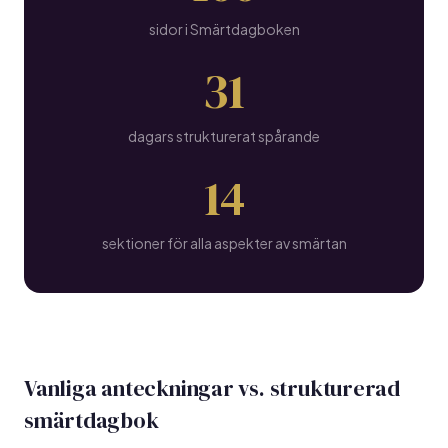
sidor i Smärtdagboken
31
dagars strukturerat spårande
14
sektioner för alla aspekter av smärtan
Vanliga anteckningar vs. strukturerad
smärtdagbok