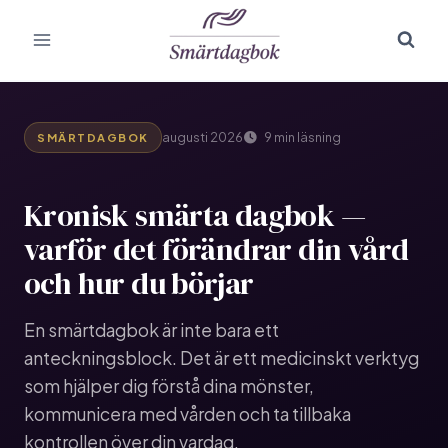
Skip
to
content
augusti 2026
9 min läsning
SMÄRTDAGBOK
Kronisk smärta dagbok —
varför det förändrar din vård
och hur du börjar
En smärtdagbok är inte bara ett
anteckningsblock. Det är ett medicinskt verktyg
som hjälper dig förstå dina mönster,
kommunicera med vården och ta tillbaka
kontrollen över din vardag.