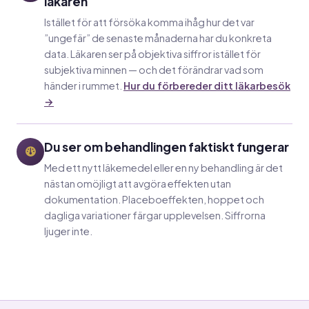
läkaren
Istället för att försöka komma ihåg hur det var
”ungefär” de senaste månaderna har du konkreta
data. Läkaren ser på objektiva siffror istället för
subjektiva minnen — och det förändrar vad som
händer i rummet.
Hur du förbereder ditt läkarbesök
→
Du ser om behandlingen faktiskt fungerar
Med ett nytt läkemedel eller en ny behandling är det
nästan omöjligt att avgöra effekten utan
dokumentation. Placeboeffekten, hoppet och
dagliga variationer färgar upplevelsen. Siffrorna
ljuger inte.