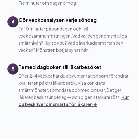
Tre minuter om dagen är nog.
Gör veckoanalysen varje söndag
4
Ta 10 minuter på söndagen och fyll i
veckosammanfattningen. Vad var den genomsnittliga
smärtnivån? Hur sov du? Vad påverkade smärtan den
veckan? Mönstren börjar synas här.
Ta med dagboken till läkarbesöket
5
Efter 2–4 veckor har du dokumentation som förändrar
kvaliteten på ditt läkarbesök. Visa konkreta
smärtmönster, sömndata och medicinsvar. Det ger
läkaren beslutsunderlag — och dig en starkare röst.
Hur
du beskriver din smärta för läkaren →