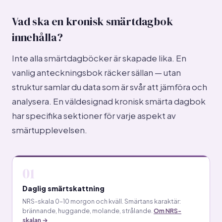
Vad ska en kronisk smärtdagbok
innehålla?
Inte alla smärtdagböcker är skapade lika. En
vanlig anteckningsbok räcker sällan — utan
struktur samlar du data som är svår att jämföra och
analysera. En väldesignad kronisk smärta dagbok
har specifika sektioner för varje aspekt av
smärtupplevelsen.
01
Daglig smärtskattning
NRS-skala 0–10 morgon och kväll. Smärtans karaktär:
brännande, huggande, molande, strålande.
Om NRS-
skalan →