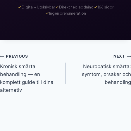
Digital + Utskrivbar
Direkt nedladdning
166 sidor
Ingen prenumeration
Inläggsnavigering
PREVIOUS
NEXT
Kronisk smärta
Neuropatisk smärta:
behandling — en
symtom, orsaker och
komplett guide till dina
behandling
alternativ