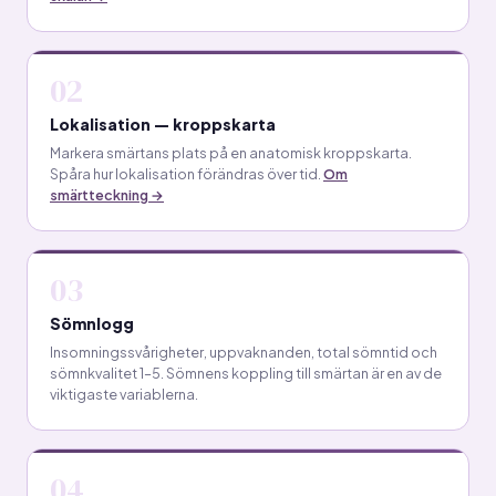
02
Lokalisation — kroppskarta
Markera smärtans plats på en anatomisk kroppskarta.
Spåra hur lokalisation förändras över tid.
Om
smärtteckning →
03
Sömnlogg
Insomningssvårigheter, uppvaknanden, total sömntid och
sömnkvalitet 1–5. Sömnens koppling till smärtan är en av de
viktigaste variablerna.
04