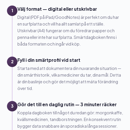
Välj format — digital eller utskrivbar
1
Digital (PDF på iPad/GoodNotes) är perfekt om du har
en surfplatta och vill ha allt samlat på ett ställe.
Utskrivbar (A4) fungerar om du föredrar papper och
penna eller inte har surfplatta. Smärtdagboken finns i
båda formaten och ingår vid köp.
Fyll i din smärtprofil vid start
2
Starta med att dokumentera din nuvarande situation —
din smärthistorik, vilka mediciner du tar, dina mål. Detta
är din baslinje och gör det möjligt att mäta förändring
över tid.
Gör det till en daglig rutin — 3 minuter räcker
3
Koppla dagboken till något du redan gör: morgonkaffe,
kvällsmedicinen, tandborstningen. En konsekvent rutin
bygger data snabbare än sporadiska långa sessioner.