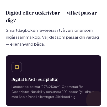
Digital eller utskrivbar — vilket passar
dig?
Smärtdagboken levereras i två versioner som
ingår i samma köp. Välj det som passar din vardag
— eller använd båda.
Digital (iPad / surfplatta)
Landscape-format (297×210mm). Optimerad för
GoodNotes, Notability och andra PDF-appar. Fyll i direkt
med Apple Pencil eller fingret. Alltid med dig.