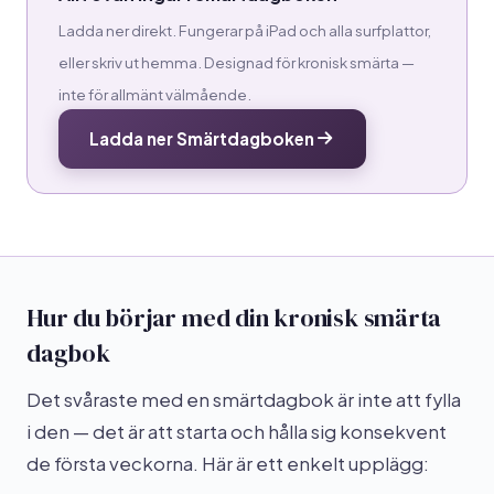
Ladda ner direkt. Fungerar på iPad och alla surfplattor,
eller skriv ut hemma. Designad för kronisk smärta —
inte för allmänt välmående.
Ladda ner Smärtdagboken
Hur du börjar med din kronisk smärta
dagbok
Det svåraste med en smärtdagbok är inte att fylla
i den — det är att starta och hålla sig konsekvent
de första veckorna. Här är ett enkelt upplägg: