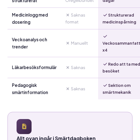
Oregelbundet
strukturerat
dagar
Medicinlogg med
Saknas
Strukturerad
format
dosering
medicinspårning
Veckoanalys och
Manuellt
Veckosammanfatt
trender
x4
Redo att ta med t
Läkarbesöksformulär
Saknas
besöket
Pedagogisk
Sektion om
Saknas
smärtinformation
smärtmekanik
Allt ovan ingår i Smärtdagboken