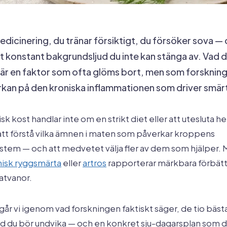
edicinering, du tränar försiktigt, du försöker sova —
 konstant bakgrundsljud du inte kan stänga av. Vad d
ag är en faktor som ofta glöms bort, men som forskning
rkan på den kroniska inflammationen som driver smär
k kost handlar inte om en strikt diet eller att utesluta 
att förstå vilka ämnen i maten som påverkar kroppens
stem — och att medvetet välja fler av dem som hjälper
nisk ryggsmärta
eller
artros
rapporterar märkbara förbättr
atvanor.
 går vi igenom vad forskningen faktiskt säger, de tio bäs
ad du bör undvika — och en konkret sju-dagarsplan som 