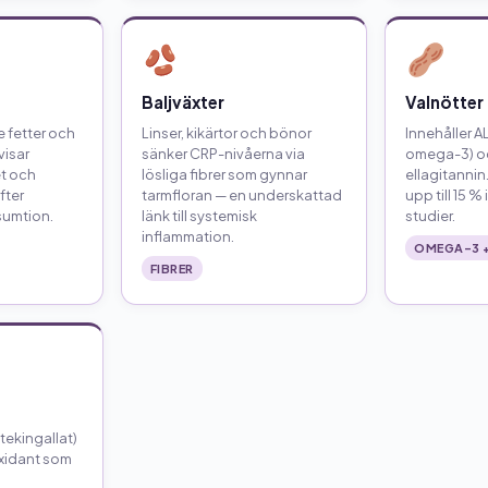
Baljväxter
Valnötter
 fetter och
Linser, kikärtor och bönor
Innehåller A
visar
sänker CRP-nivåerna via
omega-3) o
t och
lösliga fibrer som gynnar
ellagitanni
fter
tarmfloran — en underskattad
upp till 15 %
umtion.
länk till systemisk
studier.
inflammation.
OMEGA-3 +
FIBRER
ekingallat)
oxidant som