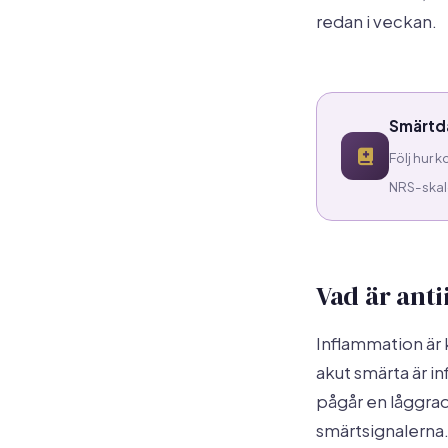
redan i veckan.
Smärtda
Följ hur k
NRS-skalo
Vad är anti
Inflammation är
akut smärta är i
pågår en låggrad
smärtsignalerna