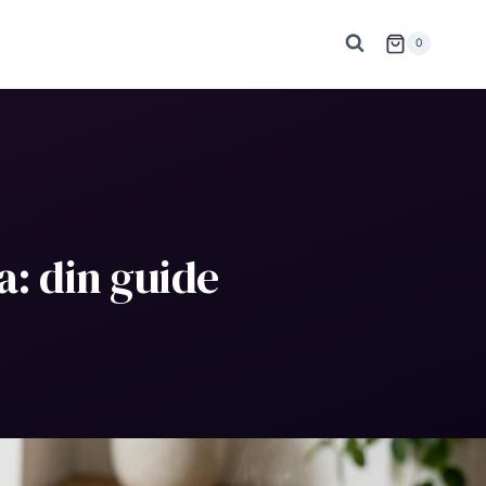
0
a
: din guide