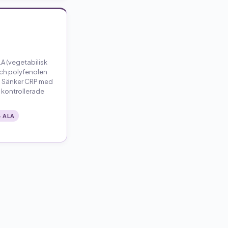
LA (vegetabilisk
ch polyfenolen
n. Sänker CRP med
 i kontrollerade
 ALA