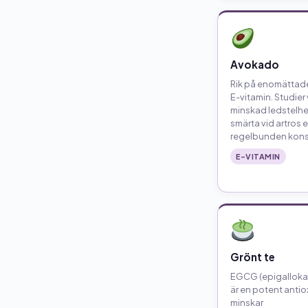
Avokado
Rik på enomättade
E-vitamin. Studier 
minskad ledstelhe
smärta vid artros e
regelbunden kons
E-VITAMIN
Grönt te
EGCG (epigallokat
är en potent anti
minskar