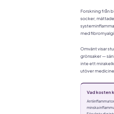
Forskning från b
socker, mättade
systeminflammat
med fibromyalgi
Omvänt visar stud
grönsaker — sän
inte ett mirakel
utöver medicine
Vad kosten k
Antiinflammatori
minska inflamma
Förvänta dig int