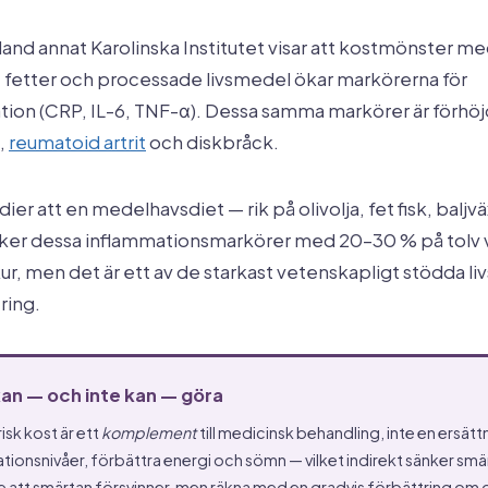
land annat Karolinska Institutet visar att kostmönster me
 fetter och processade livsmedel ökar markörerna för
ion (CRP, IL-6, TNF-α). Dessa samma markörer är förhöj
,
reumatoid artrit
och diskbråck.
ier att en medelhavsdiet — rik på olivolja, fet fisk, baljv
ker dessa inflammationsmarkörer med 20–30 % på tolv v
kur, men det är ett av de starkast vetenskapligt stödda li
ring.
an — och inte kan — göra
sk kost är ett
komplement
till medicinsk behandling, inte en ersätt
tionsnivåer, förbättra energi och sömn — vilket indirekt sänker sm
e att smärtan försvinner, men räkna med en gradvis förbättring om du