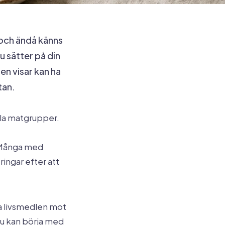
 och ändå känns
u sätter på din
en visar kan ha
tan.
hela matgrupper.
. Många med
ingar efter att
ta livsmedlen mot
du kan börja med