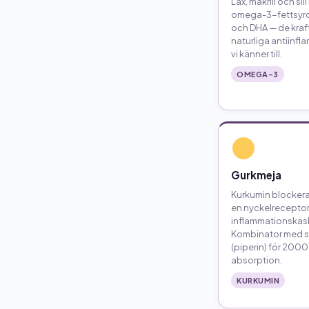
Lax, makrill och sil
omega-3-fettsyro
och DHA — de kraft
naturliga antiinf
vi känner till.
OMEGA-3
Gurkmeja
Kurkumin blockera
en nyckelreceptor 
inflammationskas
Kombinator med 
(piperin) för 2000
absorption.
KURKUMIN