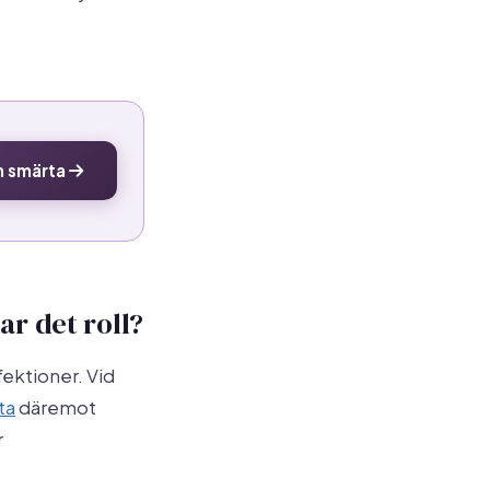
n smärta
ar det roll?
ektioner. Vid
ta
däremot
r